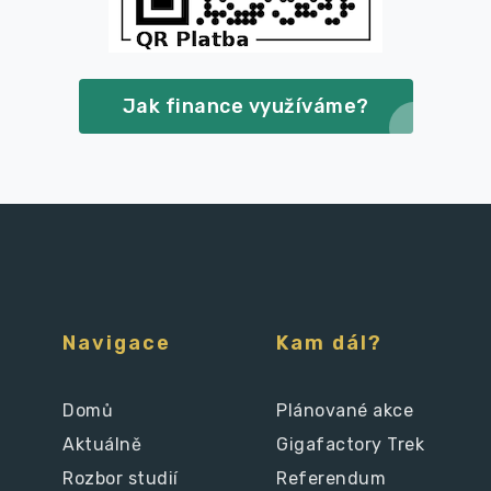
Jak finance využíváme?
Navigace
Kam dál?
Domů
Plánované akce
Aktuálně
Gigafactory Trek
Rozbor studií
Referendum