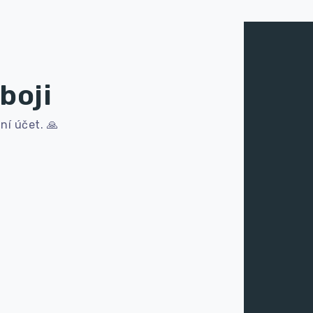
boji
ní účet. 🙏