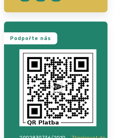
Podpořte nás
2902839736/2010
Zkopírovat do