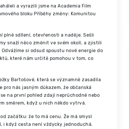
háleli a vyrazili jsme na Academia Film
ramového bloku Příběhy změny: Komunitou
ní plné sdílení, otevřenosti a naděje. Sešli
my snaží něco změnit ve svém okolí, a zjistili
. Odvážíme si odsud spoustu nové energie do
aktů, které nám určitě pomohou v tom, co
ežky Bartošové, která se významně zasadila
 je pro nás jasným důkazem, že občanská
ré se na první pohled zdají neprůchodné nebo
vným směrem, když u nich někdo vytrvá.
e od začátku: že to má cenu. Že má smysl
í, i když cesta není vždycky jednoduchá.