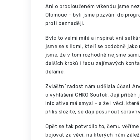
Ani o prodlouženém víkendu jsme neza
Olomouc – byli jsme pozváni do prog
proti beznaději.
Bylo to velmi milé a inspirativní setká
jsme se s lidmi, kteří se podobně jako 
jsme, že v tom rozhodně nejsme sami
dalších kroků i řadu zajímavých kont
děláme.
Zvláštní radost nám udělala účast An
o vyhlášení CHKO Soutok. Její příběh
iniciativa má smysl – a že i věci, kte
příliš složité, se dají posunout sprá
Opět se tak potvrdilo to, čemu věřím
bojovat za věci, na kterých nám zálež